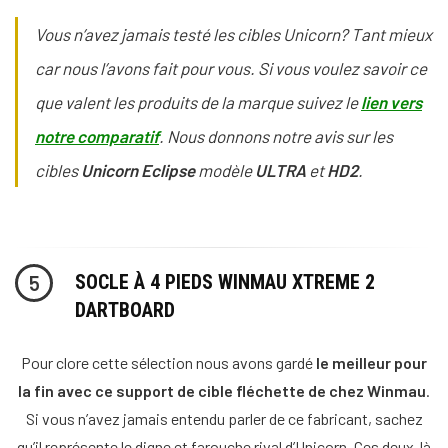
Vous n’avez jamais testé les cibles Unicorn? Tant mieux
car nous l’avons fait pour vous. Si vous voulez savoir ce
que valent les produits de la marque suivez le
lien vers
notre comparatif
. Nous donnons notre avis sur les
cibles
Unicorn
Eclipse
modèle
ULTRA
et
HD2
.
SOCLE À 4 PIEDS WINMAU XTREME 2
5
DARTBOARD
Pour clore cette sélection nous avons gardé
le meilleur pour
la fin avec ce support de cible fléchette de chez Winmau
.
Si vous n’avez jamais entendu parler de ce fabricant, sachez
qu’il représente le digne et farouche rival d’Unicorn. Ces deux-là