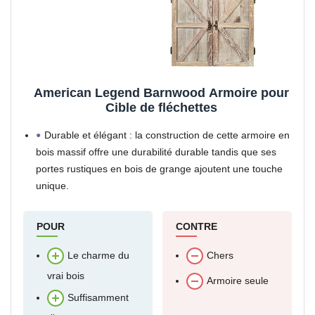
American Legend Barnwood Armoire pour
Cible de fléchettes
Durable et élégant : la construction de cette armoire en
bois massif offre une durabilité durable tandis que ses
portes rustiques en bois de grange ajoutent une touche
unique.
Complète le design intérieur actuel : cette armoire a été
spécialement
POUR
CONTRE
Le charme du
Chers
vrai bois
Armoire seule
Suffisamment