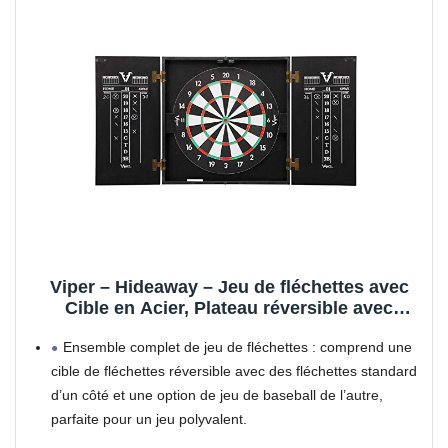
Viper – Hideaway – Jeu de fléchettes avec
Cible en Acier, Plateau réversible avec
Option de Jeu de Baseball, Deux Jeux de
Ensemble complet de jeu de fléchettes : comprend une
fléchettes Inclus, Tableaux de Score à la
Craie et Finition Noire Mate
cible de fléchettes réversible avec des fléchettes standard
d’un côté et une option de jeu de baseball de l’autre,
parfaite pour un jeu polyvalent.