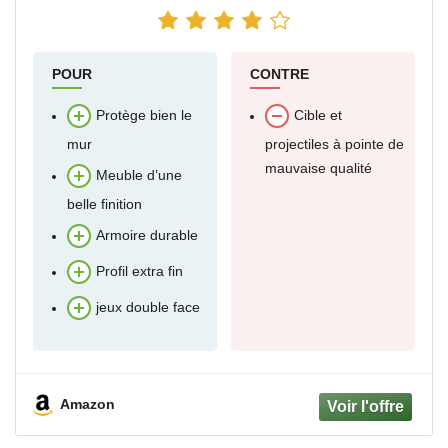
Protégez votre mur avec style : le
POUR
CONTRE
Protège bien le
Cible et
mur
projectiles à pointe de
mauvaise qualité
Meuble d’une
belle finition
Armoire durable
Profil extra fin
jeux double face
Amazon