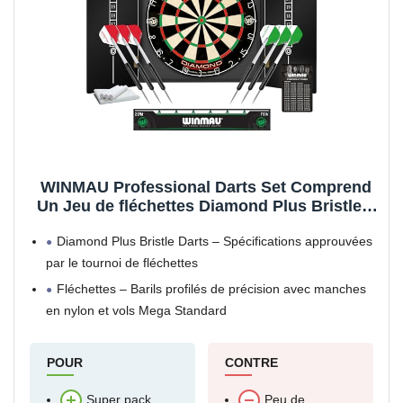
WINMAU Professional Darts Set Comprend
Un Jeu de fléchettes Diamond Plus Bristle –
Armoire Noire de Haute qualité – Ensemble
Diamond Plus Bristle Darts – Spécifications approuvées
de 2 fléchettes – Ligne Officielle oche
par le tournoi de fléchettes
Fléchettes – Barils profilés de précision avec manches
en nylon et vols Mega Standard
Armoire – Armoire à effet placage de haute qualité
POUR
Comprend tout le matériel et
CONTRE
Super pack
Peu de